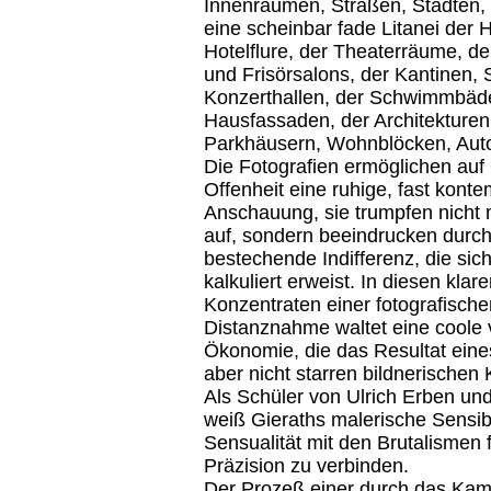
Innenräumen, Straßen, Städten, 
eine scheinbar fade Litanei der H
Hotelflure, der Theaterräume, de
und Frisörsalons, der Kantinen, 
Konzerthallen, der Schwimmbäde
Hausfassaden, der Architekturen
Parkhäusern, Wohnblöcken, Aut
Die Fotografien ermöglichen auf 
Offenheit eine ruhige, fast konte
Anschauung, sie trumpfen nicht
auf, sondern beeindrucken durch
bestechende Indifferenz, die sich
kalkuliert erweist. In diesen klar
Konzentraten einer fotografische
Distanznahme waltet eine coole v
Ökonomie, die das Resultat eine
aber nicht starren bildnerischen 
Als Schüler von Ulrich Erben u
weiß Gieraths malerische Sensibi
Sensualität mit den Brutalismen 
Präzision zu verbinden.
Der Prozeß einer durch das Ka