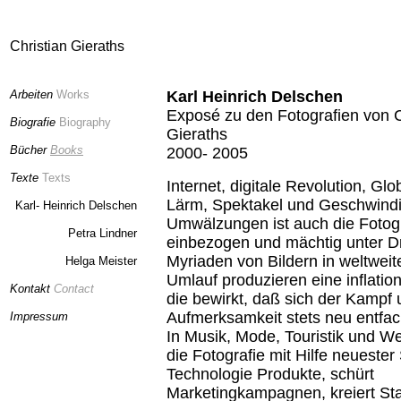
Christian Gieraths
Arbeiten
Works
Karl Heinrich Delschen
Exposé zu den Fotografien von C
Biografie
Biography
Gieraths
Bücher
Books
2000- 2005
Texte
Texts
Internet, digitale Revolution, Glo
Lärm, Spektakel und Geschwindi
Karl- Heinrich Delschen
Umwälzungen ist auch die Fotog
Petra Lindner
einbezogen und mächtig unter D
Myriaden von Bildern in weltwei
Helga Meister
Umlauf produzieren eine inflationä
Kontakt
Contact
die bewirkt, daß sich der Kampf
Aufmerksamkeit stets neu entfac
Impressum
In Musik, Mode, Touristik und W
die Fotografie mit Hilfe neuester
Technologie Produkte, schürt
Marketingkampagnen, kreiert St